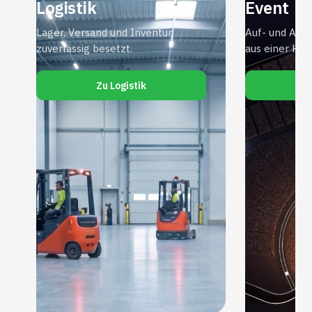
Logistik
Event
Lager, Versand und Inventur,
Auf- und Abbau
zuverlässig besetzt.
aus einer Han
Zu Logistik