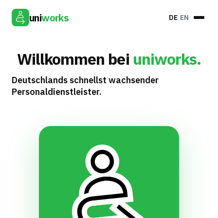
uni
works
DE
EN