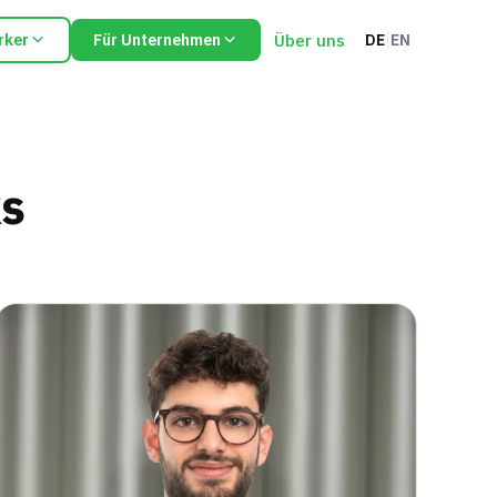
Über uns
rker
Für Unternehmen
DE
EN
ks