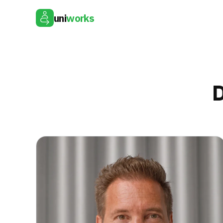
uni
works
D